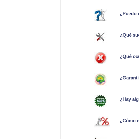
¿Puedo c
¿Qué suc
¿Qué ocu
¿Garanti
¿Hay alg
¿Cómo e