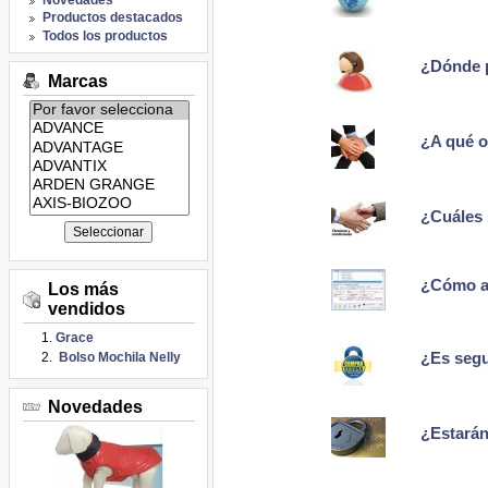
Productos destacados
Todos los productos
¿Dónde p
Marcas
Listado
de
¿A qué o
marcas:
¿Cuáles 
¿Cómo ab
Los más
vendidos
Grace
Bolso Mochila Nelly
¿Es segu
Novedades
¿Estarán