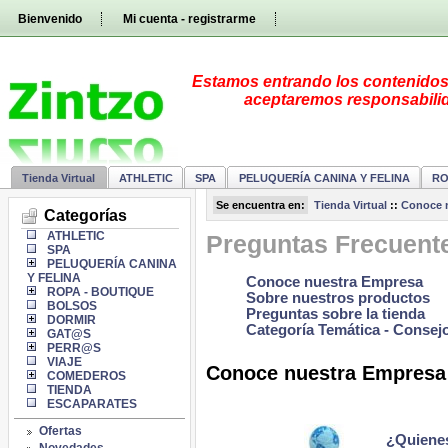
Pasar
Bienvenido
Mi cuenta - registrarme
directamente
al
contenido
Estamos entrando los contenidos d
aceptaremos responsabilid
Tienda Virtual
ATHLETIC
SPA
PELUQUERÍA CANINA Y FELINA
RO
Se encuentra en:
Tienda Virtual
::
Conoce 
Categorías
ATHLETIC
Preguntas Frecuent
SPA
PELUQUERÍA CANINA
Y FELINA
Conoce nuestra Empresa
ROPA - BOUTIQUE
Sobre nuestros productos
BOLSOS
Preguntas sobre la tienda
DORMIR
Categoría Temática - Consej
GAT@S
PERR@S
VIAJE
Conoce nuestra Empresa
COMEDEROS
TIENDA
ESCAPARATES
Ofertas
¿Quienes
Novedades