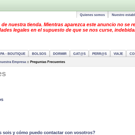
Quienes somos
Nuestro estab
e nuestra tienda. Mientras aparezca este anuncio no se re
ades legales en el supuesto de que se nos curse, indebida
PA - BOUTIQUE
BOLSOS
DORMIR
GAT@S
PERR@S
VIAJE
CO
nuestra Empresa
::
Preguntas Frecuentes
es
os
 sois y cómo puedo contactar con vosotros?