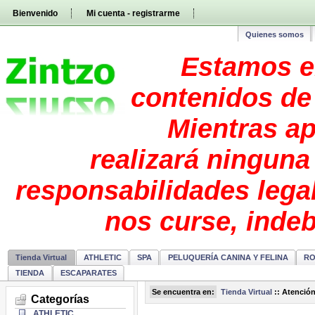
Pasar
Bienvenido
Mi cuenta - registrarme
directamente
al
contenido
Quienes somos
Estamos e
contenidos de 
Mientras ap
realizará ninguna
responsabilidades lega
nos curse, inde
Tienda Virtual
ATHLETIC
SPA
PELUQUERÍA CANINA Y FELINA
RO
TIENDA
ESCAPARATES
Se encuentra en:
Tienda Virtual
::
Atención 
Categorías
ATHLETIC