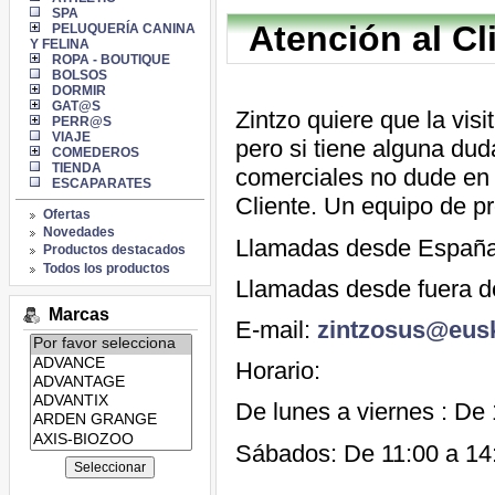
SPA
Atención al Cl
PELUQUERÍA CANINA
Y FELINA
ROPA - BOUTIQUE
BOLSOS
DORMIR
GAT@S
Zintzo quiere que la vis
PERR@S
VIAJE
pero si tiene alguna dud
COMEDEROS
TIENDA
comerciales no dude en 
ESCAPARATES
Cliente. Un equipo de p
Ofertas
Novedades
Llamadas desde España
Productos destacados
Todos los productos
Llamadas desde fuera d
Marcas
E-mail:
zintzosus@eusk
Listado
de
Horario:
marcas:
De lunes a viernes : De
Sábados: De 11:00 a 14