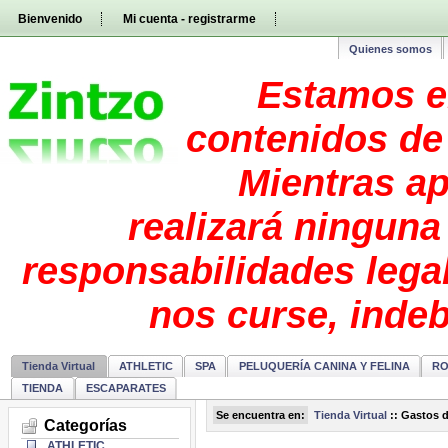
Pasar
Bienvenido
Mi cuenta - registrarme
directamente
al
contenido
Quienes somos
Estamos e
contenidos de 
Mientras ap
realizará ninguna
responsabilidades lega
nos curse, inde
Tienda Virtual
ATHLETIC
SPA
PELUQUERÍA CANINA Y FELINA
RO
TIENDA
ESCAPARATES
Se encuentra en:
Tienda Virtual
::
Gastos d
Categorías
ATHLETIC