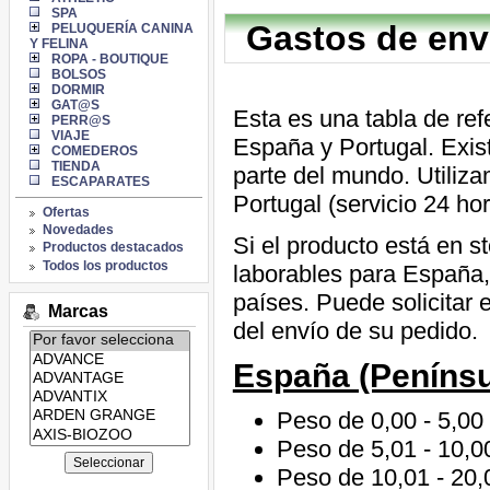
SPA
Gastos de env
PELUQUERÍA CANINA
Y FELINA
ROPA - BOUTIQUE
BOLSOS
DORMIR
GAT@S
Esta es una tabla de ref
PERR@S
VIAJE
España y Portugal. Exist
COMEDEROS
TIENDA
parte del mundo. Utiliz
ESCAPARATES
Portugal (servicio 24 h
Ofertas
Novedades
Si el producto está en s
Productos destacados
Todos los productos
laborables para España, 
países. Puede solicitar 
Marcas
del envío de su pedido.
Listado
de
España (Penínsu
marcas:
Peso de 0,00 - 5,00 
Peso de 5,01 - 10,00
Peso de 10,01 - 20,0