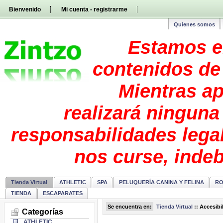
Pasar
Bienvenido
Mi cuenta - registrarme
directamente
al
contenido
Quienes somos
Estamos e
contenidos de 
Mientras ap
realizará ninguna
responsabilidades lega
nos curse, inde
Tienda Virtual
ATHLETIC
SPA
PELUQUERÍA CANINA Y FELINA
RO
TIENDA
ESCAPARATES
Se encuentra en:
Tienda Virtual
::
Accesibi
Categorías
ATHLETIC