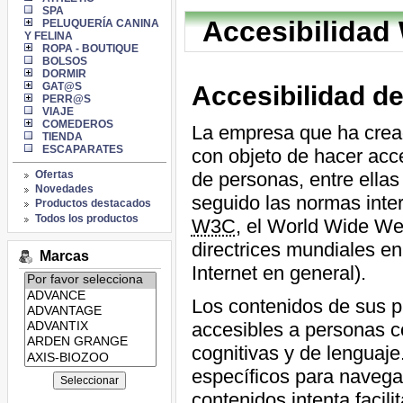
SPA
Accesibilidad
PELUQUERÍA CANINA
Y FELINA
ROPA - BOUTIQUE
BOLSOS
DORMIR
GAT@S
Accesibilidad d
PERR@S
VIAJE
COMEDEROS
La empresa que ha creado
TIENDA
ESCAPARATES
con objeto de hacer acc
Ofertas
de personas, entre ellas
Novedades
seguido las normas inte
Productos destacados
Todos los productos
W3C
, el World Wide We
directrices mundiales en
Marcas
Internet en general).
Listado
de
Los contenidos de sus p
marcas:
accesibles a personas co
cognitivas y de lenguaje
específicos para navegar
contenidos intenta facili