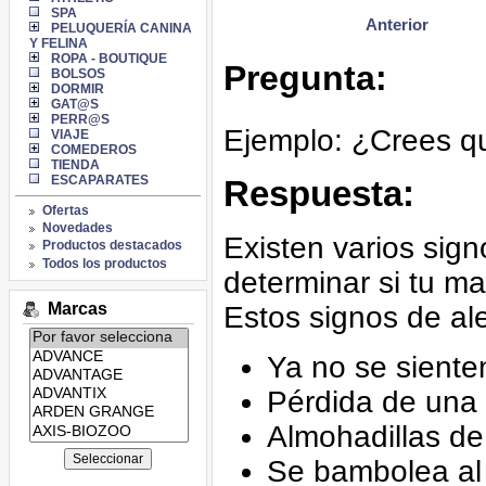
SPA
Anterior
PELUQUERÍA CANINA
Y FELINA
ROPA - BOUTIQUE
Pregunta:
BOLSOS
DORMIR
GAT@S
PERR@S
Ejemplo: ¿Crees q
VIAJE
COMEDEROS
TIENDA
ESCAPARATES
Respuesta:
Ofertas
Novedades
Existen varios sign
Productos destacados
Todos los productos
determinar si tu m
Marcas
Estos signos de ale
Listado
de
Ya no se sienten
marcas:
Pérdida de una
Almohadillas de
Se bambolea al