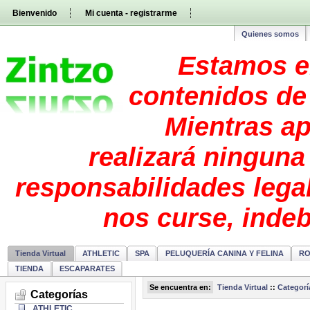
Pasar
Bienvenido
Mi cuenta - registrarme
directamente
al
contenido
Quienes somos
Estamos e
contenidos de 
Mientras ap
realizará ninguna
responsabilidades lega
nos curse, inde
Tienda Virtual
ATHLETIC
SPA
PELUQUERÍA CANINA Y FELINA
RO
TIENDA
ESCAPARATES
Se encuentra en:
Tienda Virtual
::
Categorí
Categorías
ATHLETIC