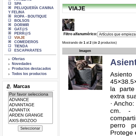
SPA
VIAJE
PELUQUERÍA CANINA
Y FELINA
ROPA - BOUTIQUE
BOLSOS
DORMIR
GAT@S
PERR@S
Filtro alfanumérico:
VIAJE
COMEDEROS
Mostrando de
1
al
2
(de
2
productos)
TIENDA
ESCAPARATES
Imagen
Ofertas
Asien
Novedades
Productos destacados
Asient
Todos los productos
45×38.5
Marcas
la parte
Listado
extra su
de
· Ancho: 
marcas:
cm. - 
compart
perro p
Protege e