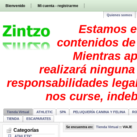
Pasar
Bienvenido
Mi cuenta - registrarme
directamente
al
contenido
Quienes somos
Estamos e
contenidos de 
Mientras ap
realizará ninguna
responsabilidades lega
nos curse, inde
Tienda Virtual
ATHLETIC
SPA
PELUQUERÍA CANINA Y FELINA
RO
TIENDA
ESCAPARATES
Se encuentra en:
Tienda Virtual
::
VIAJE
Categorías
ATHLETIC