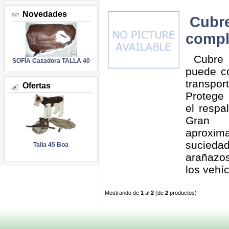
Novedades
Cubre
compl
Cubre t
SOFÍA Cazadora TALLA 40
puede c
transpo
Ofertas
Protege 
el respa
Gran 
aproxim
sucieda
Talla 45 Boa
arañazos
los vehíc
Mostrando de
1
al
2
(de
2
productos)