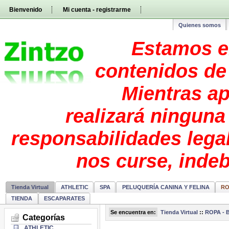
Pasar
Bienvenido
Mi cuenta - registrarme
directamente
al
contenido
Quienes somos
Estamos e
contenidos de 
Mientras ap
realizará ninguna
responsabilidades lega
nos curse, inde
Tienda Virtual
ATHLETIC
SPA
PELUQUERÍA CANINA Y FELINA
RO
TIENDA
ESCAPARATES
Se encuentra en:
Tienda Virtual
::
ROPA - 
Categorías
ATHLETIC