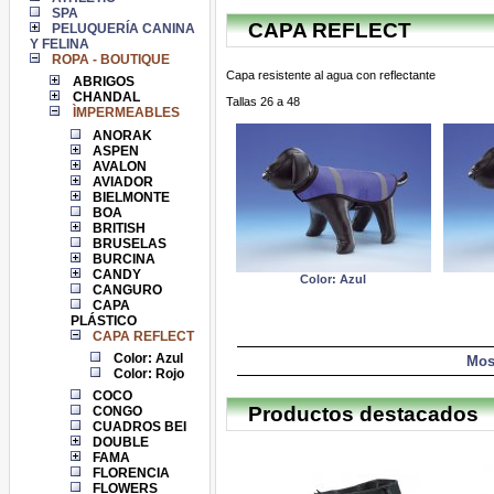
SPA
CAPA REFLECT
PELUQUERÍA CANINA
Y FELINA
ROPA - BOUTIQUE
Capa resistente al agua con reflectante
ABRIGOS
CHANDAL
Tallas 26 a 48
ÌMPERMEABLES
ANORAK
ASPEN
AVALON
AVIADOR
BIELMONTE
BOA
BRITISH
BRUSELAS
BURCINA
CANDY
Color: Azul
CANGURO
CAPA
PLÁSTICO
CAPA REFLECT
Color: Azul
Mos
Color: Rojo
COCO
Productos destacados
CONGO
CUADROS BEI
DOUBLE
FAMA
FLORENCIA
FLOWERS