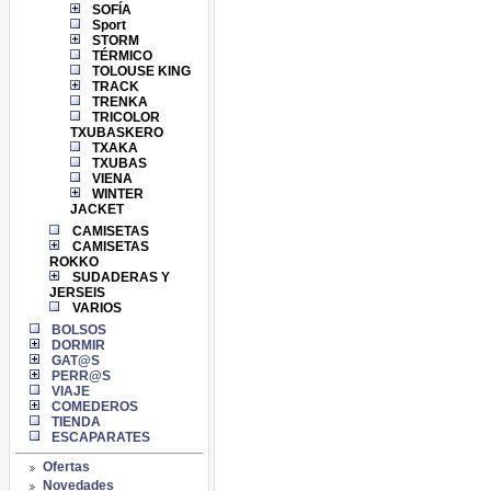
SOFÍA
Sport
STORM
TÉRMICO
TOLOUSE KING
TRACK
TRENKA
TRICOLOR
TXUBASKERO
TXAKA
TXUBAS
VIENA
WINTER
JACKET
CAMISETAS
CAMISETAS
ROKKO
SUDADERAS Y
JERSEIS
VARIOS
BOLSOS
DORMIR
GAT@S
PERR@S
VIAJE
COMEDEROS
TIENDA
ESCAPARATES
Ofertas
Novedades