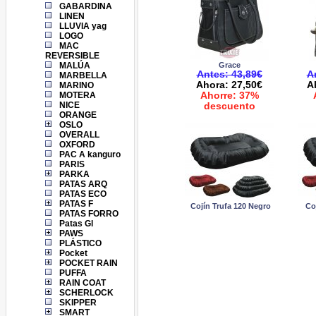
GABARDINA
LINEN
LLUVIA yag
LOGO
MAC
REVERSIBLE
Grace
MALÚA
Antes: 43,89€
A
MARBELLA
Ahora: 27,50€
A
MARINO
Ahorre: 37%
MOTERA
NICE
descuento
ORANGE
OSLO
OVERALL
OXFORD
PAC A kanguro
PARIS
PARKA
PATAS ARQ
PATAS ECO
PATAS F
Cojín Trufa 120 Negro
Coj
PATAS FORRO
Patas Gl
PAWS
PLÁSTICO
Pocket
POCKET RAIN
PUFFA
RAIN COAT
SCHERLOCK
SKIPPER
SMART