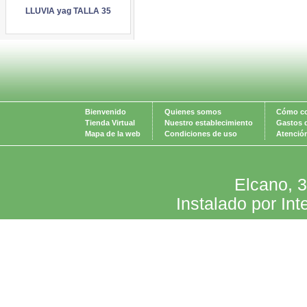
LLUVIA yag TALLA 35
Bienvenido
Quienes somos
Cómo c
Tienda Virtual
Nuestro establecimiento
Gastos 
Mapa de la web
Condiciones de uso
Atención
Elcano, 
Instalado por Int