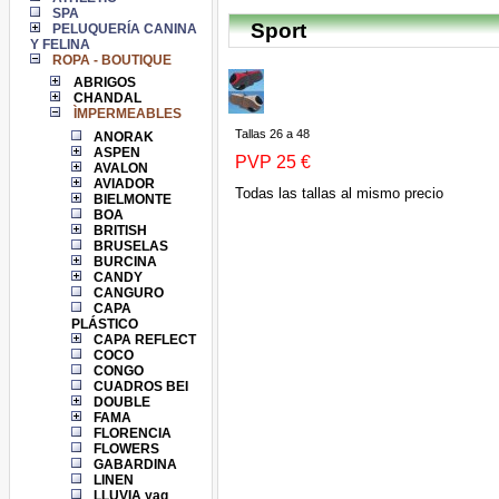
SPA
Sport
PELUQUERÍA CANINA
Y FELINA
ROPA - BOUTIQUE
ABRIGOS
CHANDAL
ÌMPERMEABLES
Tallas 26 a 48
ANORAK
ASPEN
PVP 25 €
AVALON
AVIADOR
Todas las tallas al mismo precio
BIELMONTE
BOA
BRITISH
BRUSELAS
BURCINA
CANDY
CANGURO
CAPA
PLÁSTICO
CAPA REFLECT
COCO
CONGO
CUADROS BEI
DOUBLE
FAMA
FLORENCIA
FLOWERS
GABARDINA
LINEN
LLUVIA yag