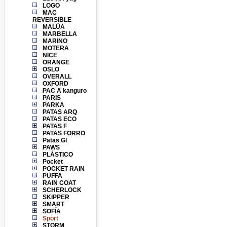
LOGO
MAC
REVERSIBLE
MALÚA
MARBELLA
MARINO
MOTERA
NICE
ORANGE
OSLO
OVERALL
OXFORD
PAC A kanguro
PARIS
PARKA
PATAS ARQ
PATAS ECO
PATAS F
PATAS FORRO
Patas Gl
PAWS
PLÁSTICO
Pocket
POCKET RAIN
PUFFA
RAIN COAT
SCHERLOCK
SKIPPER
SMART
SOFÍA
Sport
STORM