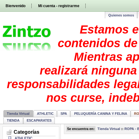
Pasar
Bienvenido
Mi cuenta - registrarme
directamente
al
contenido
Quienes somos
Estamos e
contenidos de 
Mientras ap
realizará ninguna
responsabilidades lega
nos curse, inde
Tienda Virtual
ATHLETIC
SPA
PELUQUERÍA CANINA Y FELINA
RO
TIENDA
ESCAPARATES
Se encuentra en:
Tienda Virtual
::
ROPA - 
Categorías
ATHLETIC