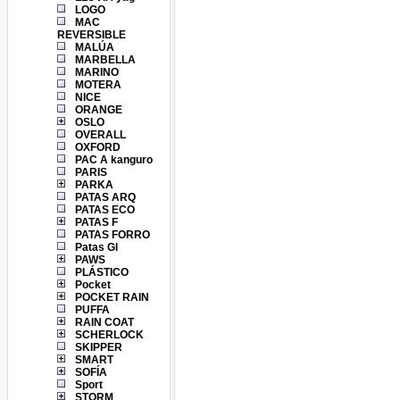
LOGO
MAC
REVERSIBLE
MALÚA
MARBELLA
MARINO
MOTERA
NICE
ORANGE
OSLO
OVERALL
OXFORD
PAC A kanguro
PARIS
PARKA
PATAS ARQ
PATAS ECO
PATAS F
PATAS FORRO
Patas Gl
PAWS
PLÁSTICO
Pocket
POCKET RAIN
PUFFA
RAIN COAT
SCHERLOCK
SKIPPER
SMART
SOFÍA
Sport
STORM