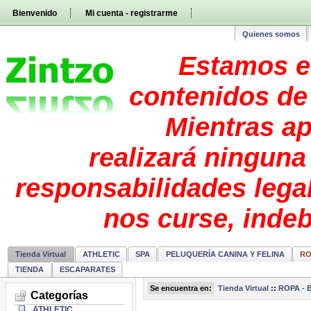
Pasar
Bienvenido
Mi cuenta - registrarme
directamente
al
contenido
Quienes somos
Estamos e
contenidos de 
Mientras ap
realizará ninguna
responsabilidades lega
nos curse, inde
Tienda Virtual
ATHLETIC
SPA
PELUQUERÍA CANINA Y FELINA
RO
TIENDA
ESCAPARATES
Se encuentra en:
Tienda Virtual
::
ROPA - 
Categorías
ATHLETIC