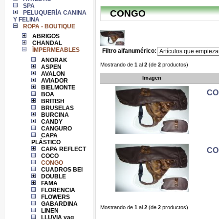
SPA
CONGO
PELUQUERÍA CANINA
Y FELINA
ROPA - BOUTIQUE
ABRIGOS
CHANDAL
ÌMPERMEABLES
Filtro alfanumérico:
ANORAK
Mostrando de
1
al
2
(de
2
productos)
ASPEN
AVALON
Imagen
AVIADOR
BIELMONTE
CO
BOA
BRITISH
BRUSELAS
BURCINA
CANDY
CANGURO
CAPA
PLÁSTICO
CAPA REFLECT
CO
COCO
CONGO
CUADROS BEI
DOUBLE
FAMA
FLORENCIA
FLOWERS
GABARDINA
Mostrando de
1
al
2
(de
2
productos)
LINEN
LLUVIA yag