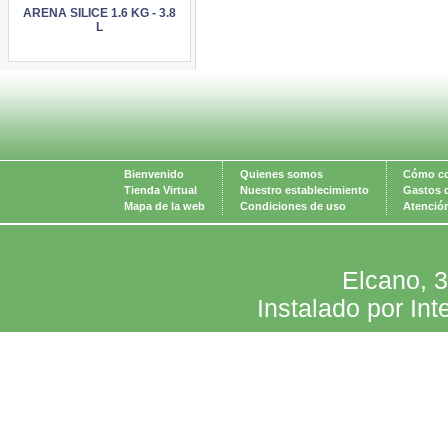
ARENA SILICE 1.6 KG - 3.8
L
Bienvenido
Quienes somos
Cómo c
Tienda Virtual
Nuestro establecimiento
Gastos 
Mapa de la web
Condiciones de uso
Atención
Elcano, 
Instalado por Int