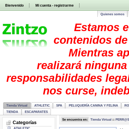
Pasar
Bienvenido
Mi cuenta - registrarme
directamente
al
contenido
Quienes somos
Estamos e
contenidos de 
Mientras ap
realizará ninguna
responsabilidades lega
nos curse, inde
Tienda Virtual
ATHLETIC
SPA
PELUQUERÍA CANINA Y FELINA
RO
TIENDA
ESCAPARATES
Se encuentra en:
Tienda Virtual
::
PERR@
Categorías
ATHLETIC