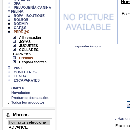
Hue
SPA
PELUQUERÍA CANINA
Y FELINA
Bote
ROPA - BOUTIQUE
BOLSOS
DORMIR
GAT@S
PERR@S
Alimentación
JOYAS
JUGUETES
agrandar imagen
COLLARES,
CORREAS...
Premios
Desparasitantes
VIAJE
COMEDEROS
TIENDA
ESCAPARATES
Ofertas
Novedades
Productos destacados
Todos los productos
Marcas
¿Has en
Listado
Este produ
de